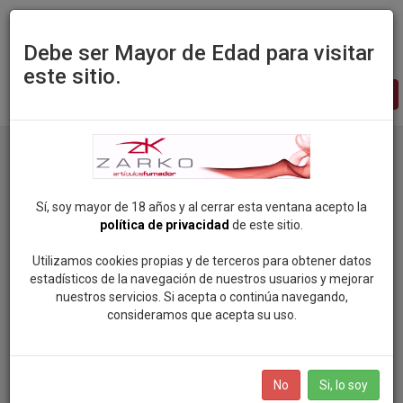
Debe ser Mayor de Edad para visitar
este sitio.
Zarko
-
pagina
principal
Productos
Marca: X-BAR
Sí, soy mayor de 18 años y al cerrar esta ventana acepto la
política de privacidad
de este sitio.
Categorias
Utilizamos cookies propias y de terceros para obtener datos
estadísticos de la navegación de nuestros usuarios y mejorar
ROCK SOUL POP
nuestros servicios. Si acepta o continúa navegando,
Marcas
consideramos que acepta su uso.
VAPEAME
SMOKING (81)
BOLSAS DE NICOTINA
No
Si, lo soy
MANDALA (96)
SALES DE NICOTINA