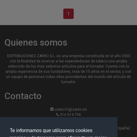
1
Quienes somos
DISTRIBUCIONES ZARKO S.L. es una empresa constituida en el año 2000
con la finalidad de acercar a las expendedurias de tabaco una amplia
selección de los mas selectos artículos para el fumador. Cuenta con la
amplia experiencia de sus fundadores, mas de 15 años en el sector, y con
un equipo de personas todas ellas procedentes del mundo del artículo de
fumador.
Contacto
zarko10@zarko.es
916 914 706
916 913 870
Calle Hierro 13, nave 6 - 28330 -San Martin de la Vega, Madrid (España)
Te informamos que utilizamos cookies