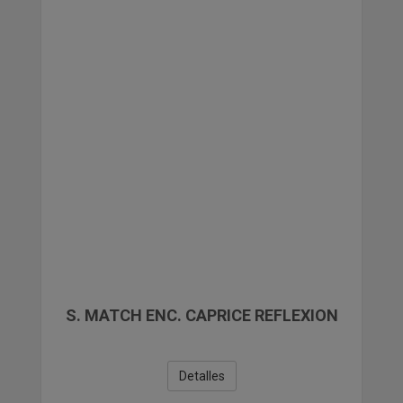
PAPELERIA
COMPLEMENTOS DE REGALO Y VARIOS
LIQUIDACIONES
S. MATCH ENC. CAPRICE REFLEXION
Detalles