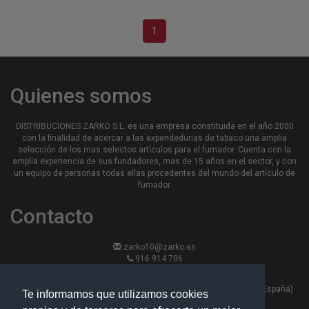
1
Quienes somos
DISTRIBUCIONES ZARKO S.L. es una empresa constituida en el año 2000
con la finalidad de acercar a las expendedurias de tabaco una amplia
selección de los mas selectos artículos para el fumador. Cuenta con la
amplia experiencia de sus fundadores, mas de 15 años en el sector, y con
un equipo de personas todas ellas procedentes del mundo del artículo de
fumador.
Contacto
zarko10@zarko.es
916 914 706
916 913 870
Calle Hierro 13, nave 6 - 28330 -San Martin de la Vega, Madrid (España)
Te informamos que utilizamos cookies