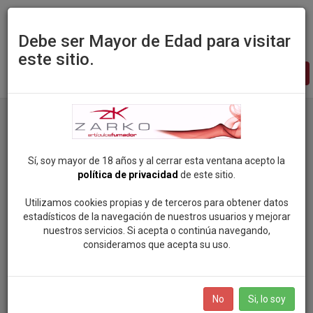
Debe ser Mayor de Edad para visitar
este sitio.
Zarko
-
pagina
principal
Productos
Marca: SILVER MATCH
Sí, soy mayor de 18 años y al cerrar esta ventana acepto la
política de privacidad
de este sitio.
Categorias
Utilizamos cookies propias y de terceros para obtener datos
estadísticos de la navegación de nuestros usuarios y mejorar
ROCK SOUL POP
nuestros servicios. Si acepta o continúa navegando,
Marcas
consideramos que acepta su uso.
VAPEAME
SMOKING (81)
BOLSAS DE NICOTINA
No
Si, lo soy
MANDALA (96)
SALES DE NICOTINA