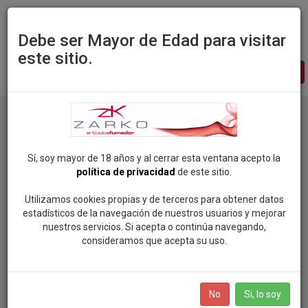
Debe ser Mayor de Edad para visitar
este sitio.
Zarko
-
pagina
principal
Productos
Categoria: CIG. ELECTRONICOS Y LIQUIDOS
Marca: PROF
Sí, soy mayor de 18 años y al cerrar esta ventana acepto la
política de privacidad
de este sitio.
Categorias
Utilizamos cookies propias y de terceros para obtener datos
estadísticos de la navegación de nuestros usuarios y mejorar
nuestros servicios. Si acepta o continúa navegando,
ROCK SOUL POP
consideramos que acepta su uso.
Marcas
VAPEAME
SMOKING (81)
BOLSAS DE NICOTINA
No
Si, lo soy