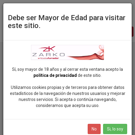
Debe ser Mayor de Edad para visitar
este sitio.
Zarko
-
pagina
principal
Productos
Categoria: CIG. ELECTRONICOS Y LIQUIDOS
Marca: SMOKING
Sí, soy mayor de 18 años y al cerrar esta ventana acepto la
política de privacidad
de este sitio.
Categorias
Utilizamos cookies propias y de terceros para obtener datos
estadísticos de la navegación de nuestros usuarios y mejorar
nuestros servicios. Si acepta o continúa navegando,
ROCK SOUL POP
consideramos que acepta su uso.
Marcas
VAPEAME
SMOKING (81)
BOLSAS DE NICOTINA
No
Si, lo soy