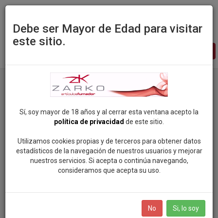
Debe ser Mayor de Edad para visitar
este sitio.
Zarko
-
pagina
principal
Productos
Categoria: CIG. ELECTRONICOS Y LIQUIDOS
Marca: VOP
Sí, soy mayor de 18 años y al cerrar esta ventana acepto la
política de privacidad
de este sitio.
Categorias
Utilizamos cookies propias y de terceros para obtener datos
estadísticos de la navegación de nuestros usuarios y mejorar
nuestros servicios. Si acepta o continúa navegando,
ROCK SOUL POP
consideramos que acepta su uso.
Marcas
VAPEAME
SMOKING (81)
BOLSAS DE NICOTINA
No
Si, lo soy