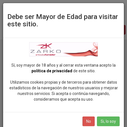
Debe ser Mayor de Edad para visitar
este sitio.
Zarko
-
pagina
principal
Productos
Categoria: CIG. ELECTRONICOS Y LIQUIDOS
Marca: LION CIRCUS
Sí, soy mayor de 18 años y al cerrar esta ventana acepto la
política de privacidad
de este sitio.
Categorias
Utilizamos cookies propias y de terceros para obtener datos
estadísticos de la navegación de nuestros usuarios y mejorar
nuestros servicios. Si acepta o continúa navegando,
ROCK SOUL POP
consideramos que acepta su uso.
Marcas
VAPEAME
SMOKING (81)
BOLSAS DE NICOTINA
No
Si, lo soy