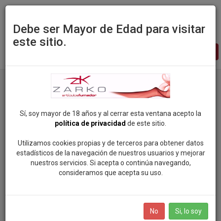
Debe ser Mayor de Edad para visitar
este sitio.
Zarko
-
pagina
principal
Productos
Categoria: CIG. ELECTRONICOS Y LIQUIDOS
Marca: MANDALA
Sí, soy mayor de 18 años y al cerrar esta ventana acepto la
política de privacidad
de este sitio.
Categorias
Utilizamos cookies propias y de terceros para obtener datos
estadísticos de la navegación de nuestros usuarios y mejorar
nuestros servicios. Si acepta o continúa navegando,
ROCK SOUL POP
consideramos que acepta su uso.
Marcas
VAPEAME
SMOKING (81)
BOLSAS DE NICOTINA
No
Si, lo soy