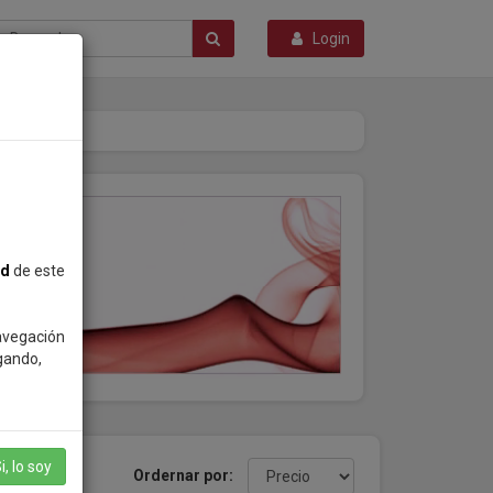
Login
ad
de este
navegación
gando,
i, lo soy
productos
Ordernar por: