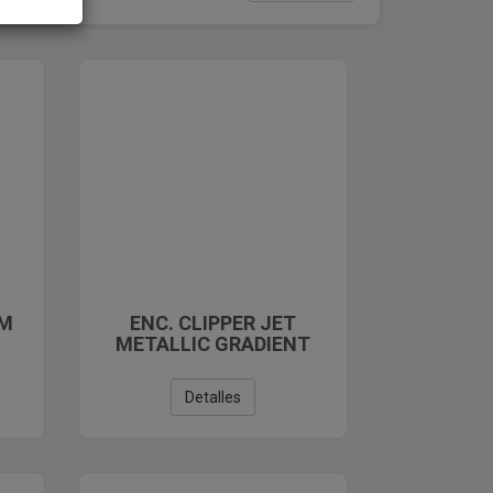
UM
ENC. CLIPPER JET
METALLIC GRADIENT
10+BW+LB C-48
Detalles