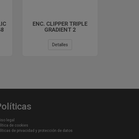
LIC
ENC. CLIPPER TRIPLE
48
GRADIENT 2
Detalles
olíticas
iso legal
lítica de cookies
líticas de privacidad y protección de datos