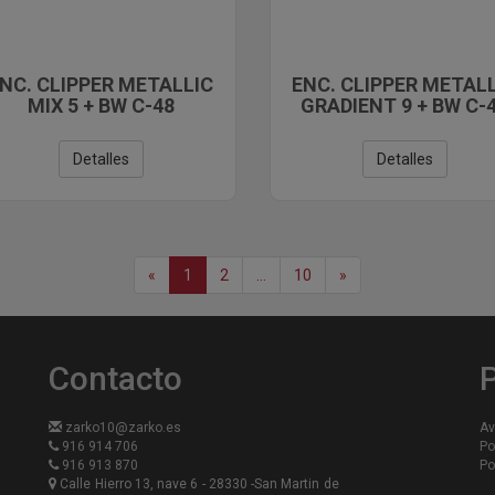
NC. CLIPPER METALLIC
ENC. CLIPPER METAL
MIX 5 + BW C-48
GRADIENT 9 + BW C-
Detalles
Detalles
«
1
2
...
10
»
Contacto
P
zarko10@zarko.es
Av
916 914 706
Po
916 913 870
Po
Calle Hierro 13, nave 6 - 28330 -San Martin de