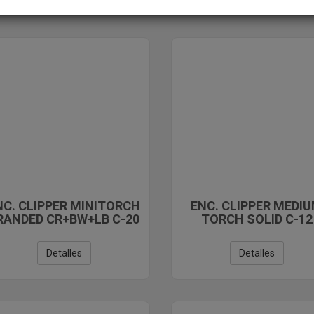
NC. CLIPPER MINITORCH
ENC. CLIPPER MEDI
RANDED CR+BW+LB C-20
TORCH SOLID C-12
Detalles
Detalles