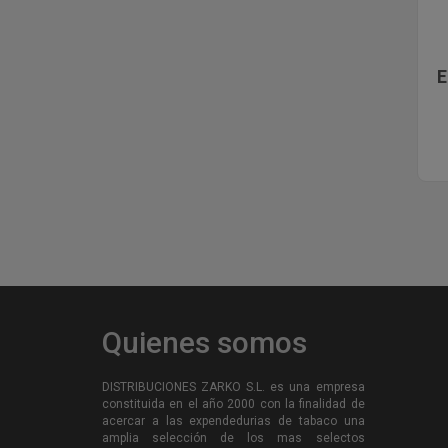
E
Quienes somos
DISTRIBUCIONES ZARKO S.L. es una empresa
constituida en el año 2000 con la finalidad de
acercar a las expendedurias de tabaco una
amplia selección de los mas selectos