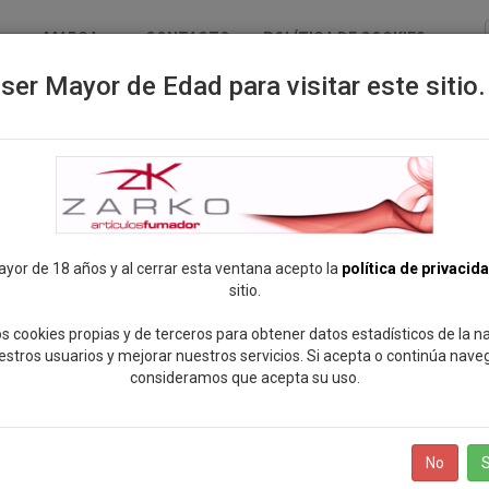
MARCA
CONTACTO
POLÍTICA DE COOKIES
ser Mayor de Edad para visitar este sitio.
R
ayor de 18 años y al cerrar esta ventana acepto la
política de privacid
sitio.
s cookies propias y de terceros para obtener datos estadísticos de la 
estros usuarios y mejorar nuestros servicios. Si acepta o continúa nave
consideramos que acepta su uso.
No
S
ando
12
de
119
productos
Mostrar:
12
24
Todos