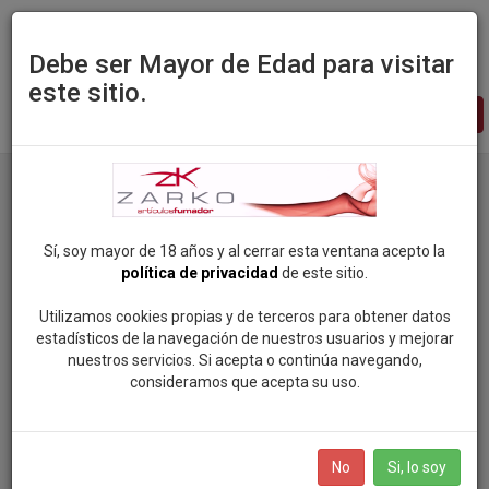
Debe ser Mayor de Edad para visitar
este sitio.
Zarko
-
pagina
principal
Productos
Categoria: Complementos Fumador 2024
Sí, soy mayor de 18 años y al cerrar esta ventana acepto la
política de privacidad
de este sitio.
Categorias
Utilizamos cookies propias y de terceros para obtener datos
estadísticos de la navegación de nuestros usuarios y mejorar
ROCK SOUL POP
nuestros servicios. Si acepta o continúa navegando,
Marcas
consideramos que acepta su uso.
VAPEAME
SMOKING (81)
BOLSAS DE NICOTINA
No
Si, lo soy
MANDALA (96)
SALES DE NICOTINA