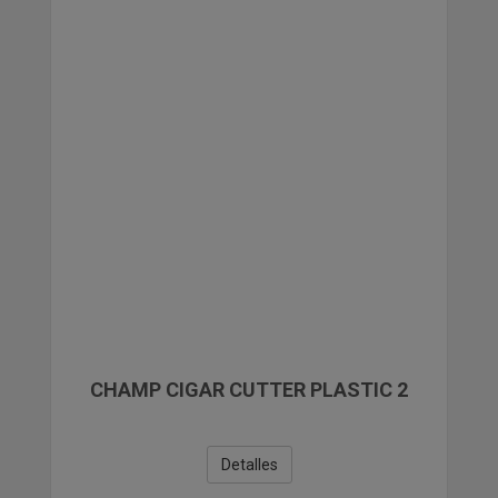
PAPELERIA
COMPLEMENTOS DE REGALO Y VARIOS
LIQUIDACIONES
CHAMP CIGAR CUTTER PLASTIC 2
Detalles