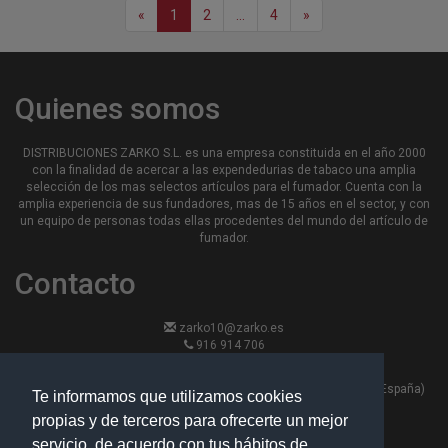
«
1
2
...
4
»
Quienes somos
DISTRIBUCIONES ZARKO S.L. es una empresa constituida en el año 2000
con la finalidad de acercar a las expendedurias de tabaco una amplia
selección de los mas selectos artículos para el fumador. Cuenta con la
amplia experiencia de sus fundadores, mas de 15 años en el sector, y con
un equipo de personas todas ellas procedentes del mundo del artículo de
fumador.
Contacto
zarko10@zarko.es
916 914 706
916 913 870
Calle Hierro 13, nave 6 - 28330 -San Martin de la Vega, Madrid (España)
Te informamos que utilizamos cookies
propias y de terceros para ofrecerte un mejor
Políticas
servicio, de acuerdo con tus hábitos de