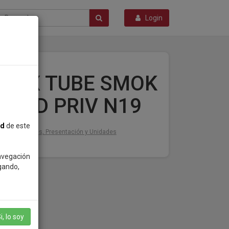
Login
YREX TUBE SMOK
NORD PRIV N19
ad
de este
Detalles, Presentación y Unidades
navegación
gando,
i, lo soy